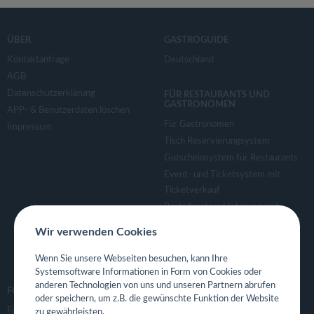
ÜBER
GASTROGUIDE
Kontaktanfrage
Deutschland
AGB
Datenschutzerklärung
FÜR RESTAURANTS UND
GASTRONOMEN
APP- & Benutzerdaten löschen
Für Gastronomen
Impressum
Tisch Reservierungsystem
Gutscheinsystem für Restaurants
Event- und Ticketsystem mit
Ticketverkauf
Bestellsystem Lieferung und
TakeAway
Wir verwenden Cookies
Webseiten für Restaurant
Eigene App für Restaurant
Wenn Sie unsere Webseiten besuchen, kann Ihre
Systemsoftware Informationen in Form von Cookies oder
anderen Technologien von uns und unseren Partnern abrufen
FOLGE UNS
oder speichern, um z.B. die gewünschte Funktion der Website
Facebook
zu gewährleisten.