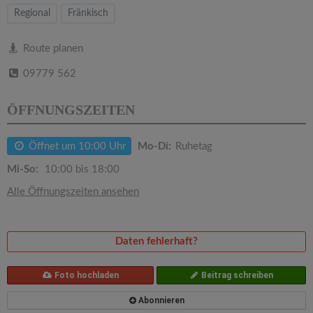
v
Regional
Fränkisch
i
Route planen
09779 562
g
ÖFFNUNGSZEITEN
a
Öffnet um 10:00 Uhr
Mo-Di:
Ruhetag
t
Mi-So:
10:00 bis 18:00
i
Alle Öffnungszeiten ansehen
o
Daten fehlerhaft?
n
Foto hochladen
Beitrag schreiben
Abonnieren