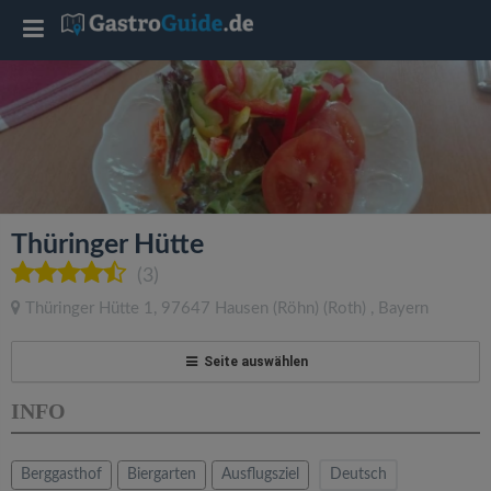
T
o
g
g
Thüringer Hütte
l
(3)
Thüringer Hütte 1
,
97647
Hausen (Röhn)
(Roth)
,
Bayern
e
Seite auswählen
n
INFO
a
Berggasthof
Biergarten
Ausflugsziel
Deutsch