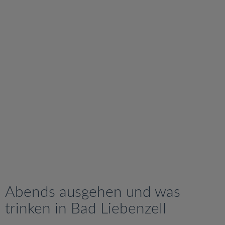
v
i
g
a
t
i
o
n
Abends ausgehen und was
trinken in Bad Liebenzell