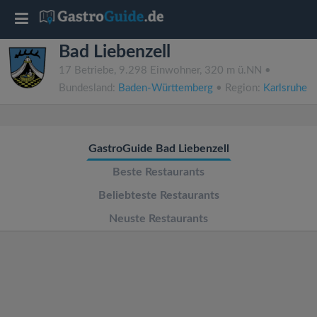
T
Bad Liebenzell
o
17 Betriebe, 9.298 Einwohner, 320 m ü.NN •
Bundesland:
Baden-Württemberg
• Region:
Karlsruhe
g
g
GastroGuide Bad Liebenzell
l
Beste Restaurants
Beliebteste Restaurants
e
Neuste Restaurants
n
a