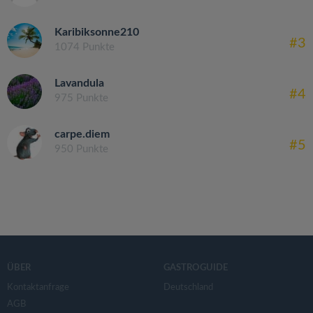
Karibiksonne210
#3
1074 Punkte
Lavandula
#4
975 Punkte
carpe.diem
#5
950 Punkte
ÜBER
GASTROGUIDE
Kontaktanfrage
Deutschland
AGB