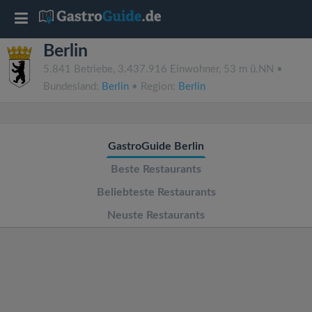
T
Berlin
o
5.841 Betriebe, 3.437.916 Einwohner, 53 m ü.NN •
Bundesland:
Berlin
• Region:
Berlin
g
g
GastroGuide Berlin
l
Beste Restaurants
Beliebteste Restaurants
e
Neuste Restaurants
n
a