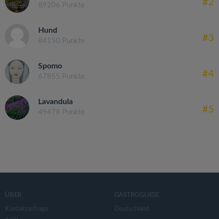
#2
89206 Punkte
Hund
#3
84150 Punkte
Spomo
#4
67855 Punkte
Lavandula
#5
49478 Punkte
ÜBER
GASTROGUIDE
Kontaktanfrage
Deutschland