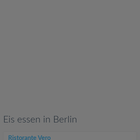
v
i
g
a
t
i
o
n
Eis essen in Berlin
Ristorante Vero