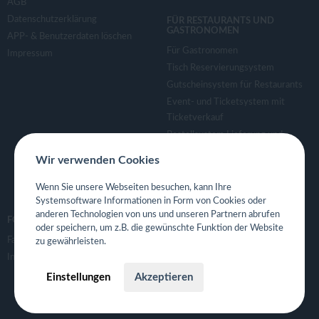
AGB
Datenschutzerklärung
FÜR RESTAURANTS UND
GASTRONOMEN
APP- & Benutzerdaten löschen
Für Gastronomen
Impressum
Tisch Reservierungsystem
Gutscheinsystem für Restaurants
Event- und Ticketsystem mit
Ticketverkauf
Bestellsystem Lieferung und
TakeAway
Wir verwenden Cookies
Webseiten für Restaurant
Eigene App für Restaurant
Wenn Sie unsere Webseiten besuchen, kann Ihre
Systemsoftware Informationen in Form von Cookies oder
anderen Technologien von uns und unseren Partnern abrufen
FOLGE UNS
oder speichern, um z.B. die gewünschte Funktion der Website
Facebook
zu gewährleisten.
Instagram
Einstellungen
Akzeptieren