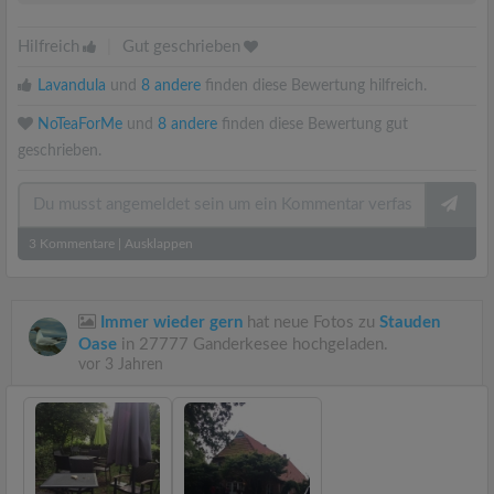
Hilfreich
|
Gut geschrieben
Lavandula
und
8 andere
finden diese Bewertung hilfreich.
NoTeaForMe
und
8 andere
finden diese Bewertung gut
geschrieben.
3
Kommentare
|
Ausklappen
Immer wieder gern
hat neue Fotos zu
Stauden
Oase
in 27777 Ganderkesee hochgeladen.
vor 3 Jahren