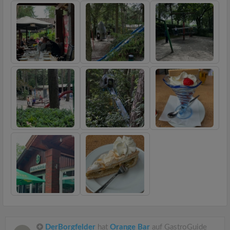
DerBorgfelder
hat
Orange Bar
auf GastroGuide