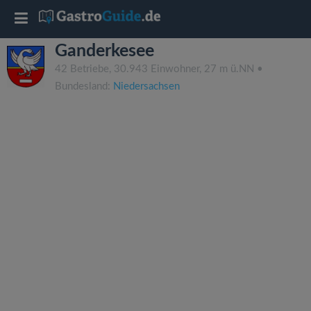
T
Ganderkesee
o
42 Betriebe, 30.943 Einwohner, 27 m ü.NN •
Bundesland:
Niedersachsen
g
g
l
e
n
a