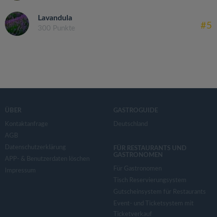
Lavandula
#5
300 Punkte
ÜBER
GASTROGUIDE
Kontaktanfrage
Deutschland
AGB
Datenschutzerklärung
FÜR RESTAURANTS UND
GASTRONOMEN
APP- & Benutzerdaten löschen
Für Gastronomen
Impressum
Tisch Reservierungsystem
Gutscheinsystem für Restaurants
Event- und Ticketsystem mit
Ticketverkauf