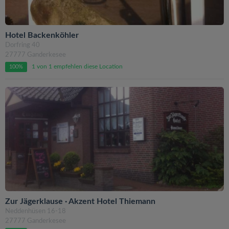
Hotel Backenköhler
Dorfring 40
27777 Ganderkesee
1 von 1 empfehlen diese Location
100%
Zur Jägerklause · Akzent Hotel Thiemann
Neddenhüsen 16-18
27777 Ganderkesee