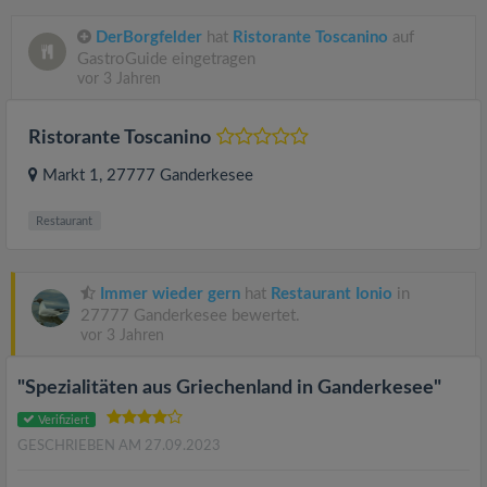
DerBorgfelder
hat
Ristorante Toscanino
auf
GastroGuide eingetragen
vor 3 Jahren
Ristorante Toscanino
Markt 1
, 27777
Ganderkesee
Restaurant
Immer wieder gern
hat
Restaurant Ionio
in
27777 Ganderkesee bewertet.
vor 3 Jahren
"Spezialitäten aus Griechenland in Ganderkesee"
Verifiziert
GESCHRIEBEN AM 27.09.2023