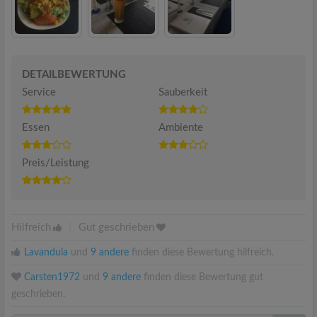
DETAILBEWERTUNG
Service
Sauberkeit
Essen
Ambiente
Preis/Leistung
Hilfreich
|
Gut geschrieben
Lavandula
und
9 andere
finden diese Bewertung hilfreich.
Carsten1972
und
9 andere
finden diese Bewertung gut
geschrieben.