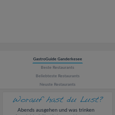
v
i
g
a
t
GastroGuide Ganderkesee
Beste Restaurants
i
Beliebteste Restaurants
o
Neuste Restaurants
n
Abends ausgehen und was trinken