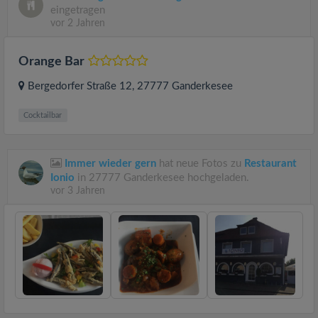
eingetragen
vor 2 Jahren
Orange Bar
Bergedorfer Straße 12
, 27777
Ganderkesee
Cocktailbar
Immer wieder gern
hat neue Fotos zu
Restaurant
Ionio
in 27777 Ganderkesee hochgeladen.
vor 3 Jahren