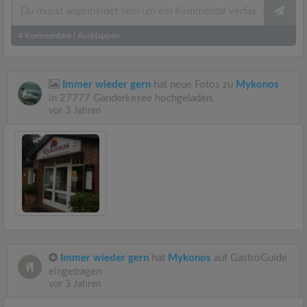
4
Kommentare
|
Ausklappen
Immer wieder gern
hat neue Fotos zu
Mykonos
in 27777 Ganderkesee hochgeladen.
vor 3 Jahren
Immer wieder gern
hat
Mykonos
auf GastroGuide
eingetragen
vor 3 Jahren