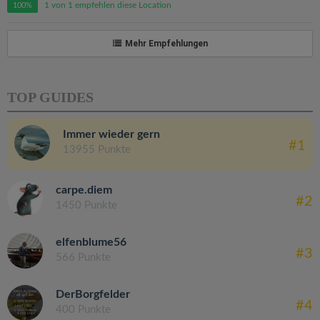
1 von 1 empfehlen diese Location
100%
Mehr Empfehlungen
TOP GUIDES
Immer wieder gern
#1
13955 Punkte
carpe.diem
#2
1450 Punkte
elfenblume56
#3
566 Punkte
DerBorgfelder
#4
400 Punkte