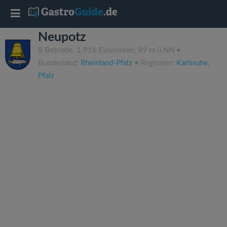
T
Neupotz
o
8 Betriebe, 1.916 Einwohner, 99 m ü.NN •
Bundesland:
Rheinland-Pfalz
• Regionen:
Karlsruhe
,
g
Pfalz
g
l
e
n
a