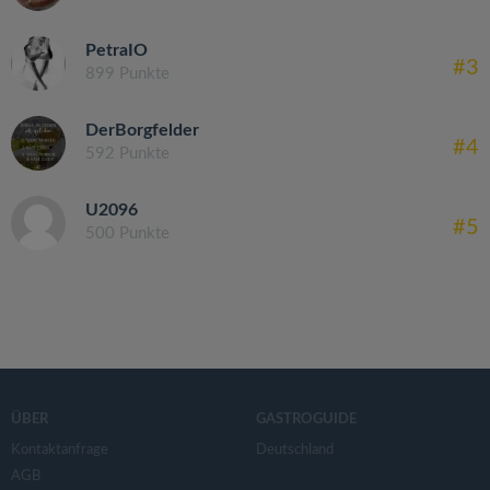
PetraIO
#3
899 Punkte
DerBorgfelder
#4
592 Punkte
U2096
#5
500 Punkte
ÜBER
GASTROGUIDE
Kontaktanfrage
Deutschland
AGB