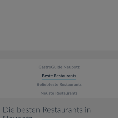
v
i
g
a
t
GastroGuide Neupotz
i
Beste Restaurants
o
Beliebteste Restaurants
Neuste Restaurants
n
Die besten Restaurants in