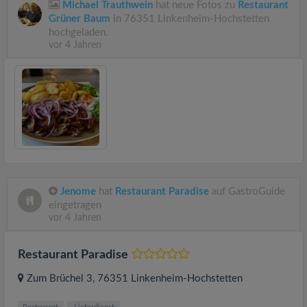
Michael Trauthwein
hat neue Fotos zu
Restaurant
Grüner Baum
in 76351 Linkenheim-Hochstetten
hochgeladen.
vor 4 Jahren
Jenome
hat
Restaurant Paradise
auf GastroGuide
eingetragen
vor 4 Jahren
Restaurant Paradise
Zum Brüchel 3
, 76351
Linkenheim-Hochstetten
Restaurant
Lieferdienst