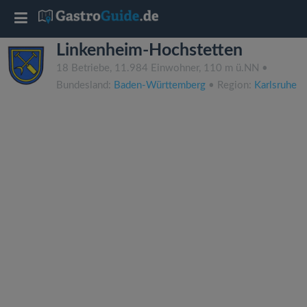
T
Linkenheim-Hochstetten
o
18 Betriebe, 11.984 Einwohner, 110 m ü.NN •
Bundesland:
Baden-Württemberg
• Region:
Karlsruhe
g
g
l
e
n
a