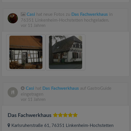
Casi
hat neue Fotos zu
Das Fachwerkhaus
in
76351 Linkenheim-Hochstetten hochgeladen.
vor 11 Jahren
Casi
hat
Das Fachwerkhaus
auf GastroGuide
eingetragen
vor 11 Jahren
Das Fachwerkhaus
Karlsruherstraße 61
, 76351
Linkenheim-Hochstetten