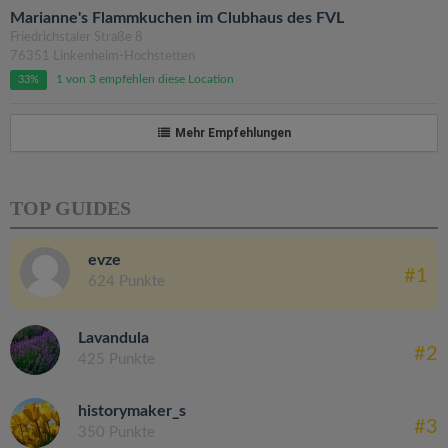
Marianne's Flammkuchen im Clubhaus des FVL
Friedrichstaler Straße 8
76351 Linkenheim-Hochstetten
1 von 3 empfehlen diese Location
33%
Mehr Empfehlungen
TOP GUIDES
evze
#1
624 Punkte
Lavandula
#2
425 Punkte
historymaker_s
#3
350 Punkte