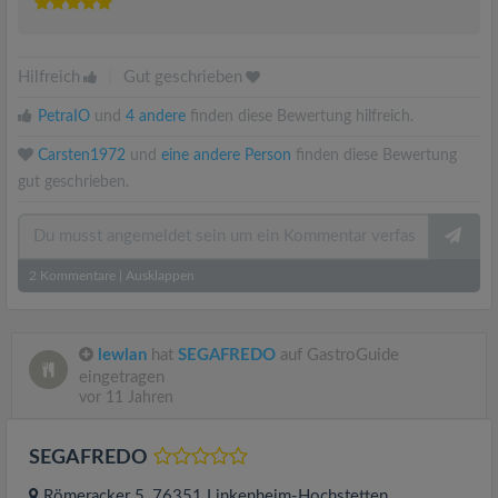
Hilfreich
|
Gut geschrieben
PetraIO
und
4 andere
finden diese Bewertung hilfreich.
Carsten1972
und
eine andere Person
finden diese Bewertung
gut geschrieben.
2
Kommentare
|
Ausklappen
lewlan
hat
SEGAFREDO
auf GastroGuide
eingetragen
vor 11 Jahren
SEGAFREDO
Römeracker 5
, 76351
Linkenheim-Hochstetten