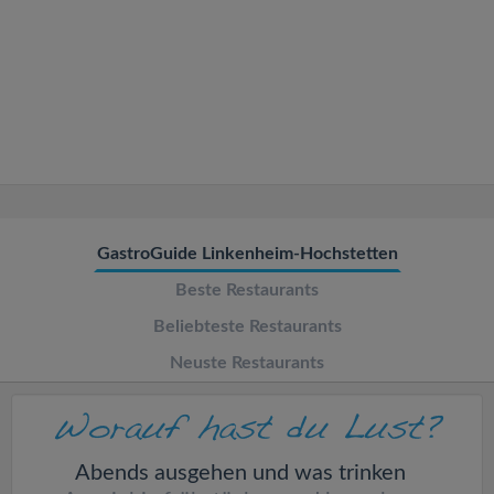
v
i
g
a
t
GastroGuide Linkenheim-Hochstetten
Beste Restaurants
i
Beliebteste Restaurants
o
Neuste Restaurants
n
Abends ausgehen und was trinken