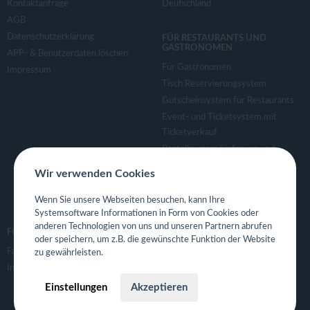
Kontaktanfrage
Deutschland
AGB
Datenschutzerklärung
FÜR RESTAURANTS UND
GASTRONOMEN
APP- & Benutzerdaten löschen
Für Gastronomen
Impressum
Tisch Reservierungsystem
Gutscheinsystem für Restaurants
Event- und Ticketsystem mit
Ticketverkauf
Bestellsystem Lieferung und
TakeAway
Wir verwenden Cookies
Webseiten für Restaurant
Eigene App für Restaurant
Wenn Sie unsere Webseiten besuchen, kann Ihre
Systemsoftware Informationen in Form von Cookies oder
anderen Technologien von uns und unseren Partnern abrufen
FOLGE UNS
oder speichern, um z.B. die gewünschte Funktion der Website
Facebook
zu gewährleisten.
Instagram
Einstellungen
Akzeptieren