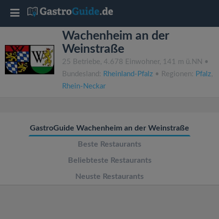
T
Wachenheim an der
o
Weinstraße
25 Betriebe, 4.678 Einwohner, 141 m ü.NN •
g
Bundesland:
Rheinland-Pfalz
• Regionen:
Pfalz
,
Rhein-Neckar
g
l
GastroGuide Wachenheim an der Weinstraße
e
Beste Restaurants
Beliebteste Restaurants
n
Neuste Restaurants
a