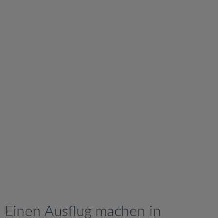
v
i
g
a
t
i
o
n
Einen Ausflug machen in