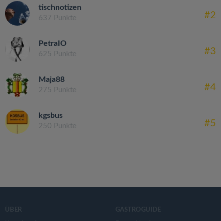
tischnotizen
#2
637 Punkte
PetraIO
#3
625 Punkte
Maja88
#4
275 Punkte
kgsbus
#5
250 Punkte
ÜBER
GASTROGUIDE