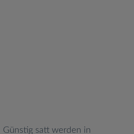
v
i
g
a
t
i
o
n
Günstig satt werden in