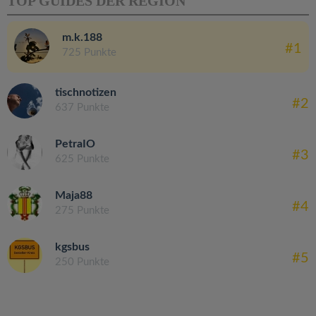
TOP GUIDES DER REGION
m.k.188
#1
725 Punkte
tischnotizen
#2
637 Punkte
PetraIO
#3
625 Punkte
Maja88
#4
275 Punkte
kgsbus
#5
250 Punkte