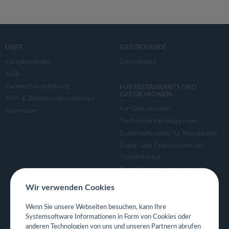
ÜBER
GASTROGUIDE
Kontaktanfrage
Deutschland
AGB
Datenschutzerklärung
FÜR RESTAURANTS UND
GASTRONOMEN
APP- & Benutzerdaten löschen
Für Gastronomen
Impressum
Tisch Reservierungsystem
Gutscheinsystem für Restaurants
Event- und Ticketsystem mit
Ticketverkauf
Bestellsystem Lieferung und
TakeAway
Wir verwenden Cookies
Webseiten für Restaurant
Eigene App für Restaurant
Wenn Sie unsere Webseiten besuchen, kann Ihre
Systemsoftware Informationen in Form von Cookies oder
anderen Technologien von uns und unseren Partnern abrufen