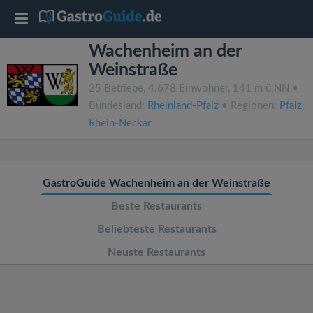
T
Wachenheim an der
o
Weinstraße
25 Betriebe, 4.678 Einwohner, 141 m ü.NN •
g
Bundesland:
Rheinland-Pfalz
• Regionen:
Pfalz
,
Rhein-Neckar
g
l
GastroGuide Wachenheim an der Weinstraße
e
Beste Restaurants
Beliebteste Restaurants
n
Neuste Restaurants
a