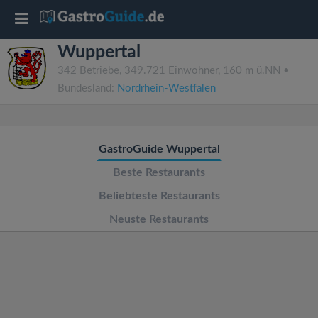
T
Wuppertal
o
342 Betriebe, 349.721 Einwohner, 160 m ü.NN •
Bundesland:
Nordrhein-Westfalen
g
g
GastroGuide Wuppertal
l
Beste Restaurants
Beliebteste Restaurants
e
Neuste Restaurants
n
a