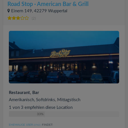
Road Stop · American Bar & Grill
Einern 149, 42279 Wuppertal
(2)
Restaurant, Bar
Amerikanisch, Softdrinks, Mittagstisch
1 von 3 empfehlen diese Location
33%
EHEMALIGE USER
FINDET:
(3742
)