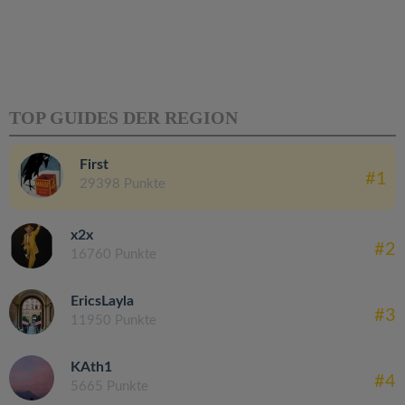
TOP GUIDES DER REGION
First
#1
29398 Punkte
x2x
#2
16760 Punkte
EricsLayla
#3
11950 Punkte
KAth1
#4
5665 Punkte