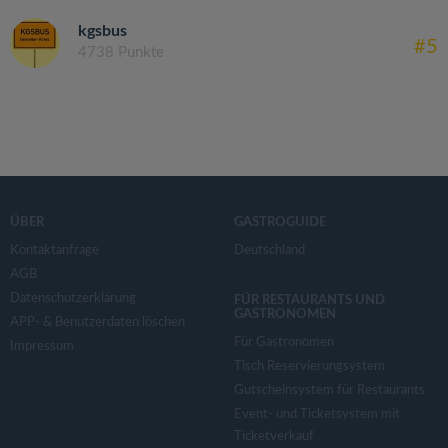
kgsbus
#5
4738 Punkte
ÜBER
GASTROGUIDE
Kontaktanfrage
Deutschland
AGB
Datenschutzerklärung
FÜR RESTAURANTS UND
GASTRONOMEN
APP- & Benutzerdaten löschen
Für Gastronomen
Impressum
Tisch Reservierungsystem
Gutscheinsystem für Restaurants
Event- und Ticketsystem mit
Ticketverkauf