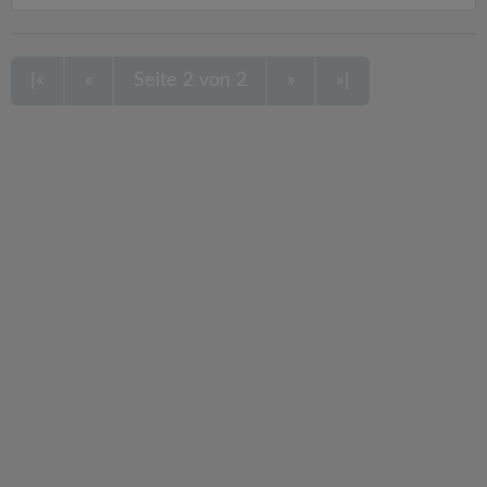
|«
«
Seite 2 von 2
»
»|