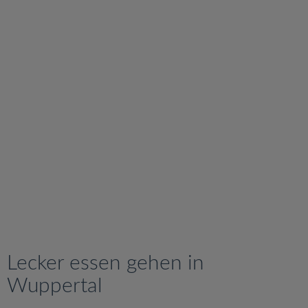
v
i
g
a
t
i
o
n
Lecker essen gehen in
Wuppertal