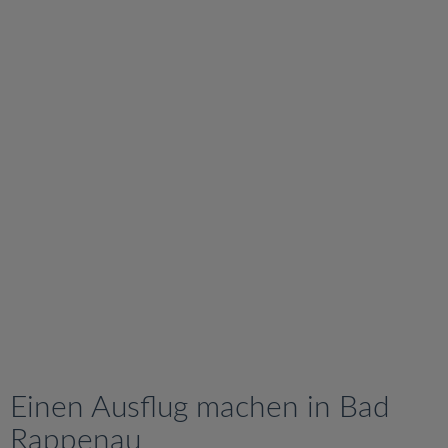
v
i
g
a
t
i
o
n
Einen Ausflug machen in Bad
Rappenau