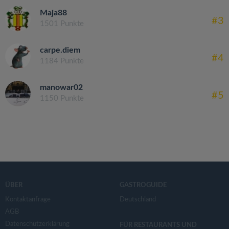
Maja88
#3
1501 Punkte
carpe.diem
#4
1184 Punkte
manowar02
#5
1150 Punkte
ÜBER
GASTROGUIDE
Kontaktanfrage
Deutschland
AGB
Datenschutzerklärung
FÜR RESTAURANTS UND