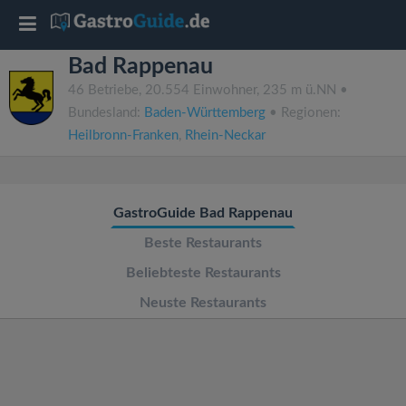
T
Bad Rappenau
o
46 Betriebe, 20.554 Einwohner, 235 m ü.NN •
Bundesland:
Baden-Württemberg
• Regionen:
g
Heilbronn-Franken
,
Rhein-Neckar
g
GastroGuide Bad Rappenau
l
Beste Restaurants
e
Beliebteste Restaurants
Neuste Restaurants
n
a