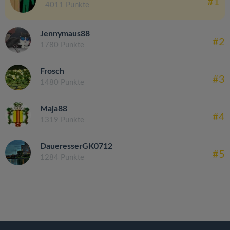
#1
4011 Punkte
Jennymaus88
#2
1780 Punkte
Frosch
#3
1480 Punkte
Maja88
#4
1319 Punkte
DaueresserGK0712
#5
1284 Punkte