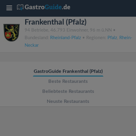
T
Frankenthal (Pfalz)
o
94 Betriebe, 46.793 Einwohner, 96 m ü.NN •
Bundesland:
Rheinland-Pfalz
• Regionen:
Pfalz
,
Rhein-
g
Neckar
g
GastroGuide Frankenthal (Pfalz)
l
Beste Restaurants
e
Beliebteste Restaurants
Neuste Restaurants
n
a