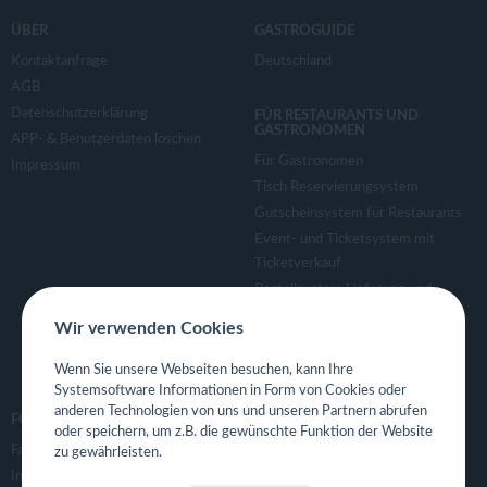
ÜBER
GASTROGUIDE
Kontaktanfrage
Deutschland
AGB
Datenschutzerklärung
FÜR RESTAURANTS UND
GASTRONOMEN
APP- & Benutzerdaten löschen
Für Gastronomen
Impressum
Tisch Reservierungsystem
Gutscheinsystem für Restaurants
Event- und Ticketsystem mit
Ticketverkauf
Bestellsystem Lieferung und
TakeAway
Wir verwenden Cookies
Webseiten für Restaurant
Eigene App für Restaurant
Wenn Sie unsere Webseiten besuchen, kann Ihre
Systemsoftware Informationen in Form von Cookies oder
anderen Technologien von uns und unseren Partnern abrufen
FOLGE UNS
oder speichern, um z.B. die gewünschte Funktion der Website
Facebook
zu gewährleisten.
Instagram