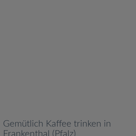
v
i
g
a
t
i
o
n
Gemütlich Kaffee trinken in
Frankenthal (Pfalz)