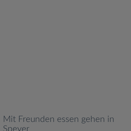
v
i
g
a
t
i
o
n
Mit Freunden essen gehen in
Speyer