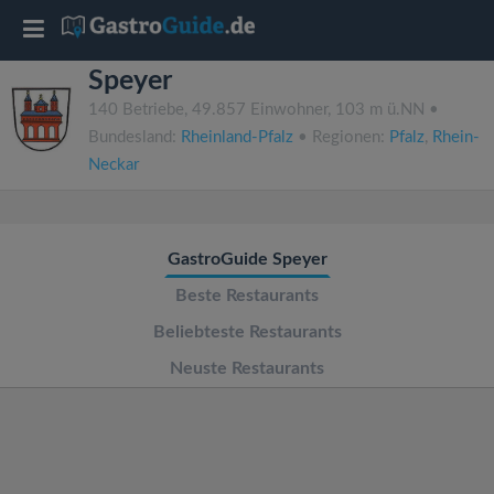
T
Speyer
o
140 Betriebe, 49.857 Einwohner, 103 m ü.NN •
Bundesland:
Rheinland-Pfalz
• Regionen:
Pfalz
,
Rhein-
g
Neckar
g
GastroGuide Speyer
l
Beste Restaurants
e
Beliebteste Restaurants
Neuste Restaurants
n
a