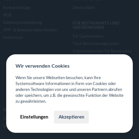
Kontaktanfrage
Deutschland
AGB
Datenschutzerklärung
FÜR RESTAURANTS UND
GASTRONOMEN
APP- & Benutzerdaten löschen
Für Gastronomen
Impressum
Tisch Reservierungsystem
Gutscheinsystem für Restaurants
Event- und Ticketsystem mit
Ticketverkauf
Wir verwenden Cookies
Bestellsystem Lieferung und
Wenn Sie unsere Webseiten besuchen, kann Ihre
TakeAway
Systemsoftware Informationen in Form von Cookies oder
Webseiten für Restaurant
anderen Technologien von uns und unseren Partnern abrufen
Eigene App für Restaurant
oder speichern, um z.B. die gewünschte Funktion der Website
zu gewährleisten.
FOLGE UNS
Einstellungen
Akzeptieren
Facebook
Instagram