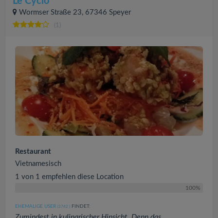
Le Cyclo
Wormser Straße 23, 67346 Speyer
(1)
Restaurant
Vietnamesisch
1 von 1 empfehlen diese Location
100%
EHEMALIGE USER
FINDET:
(3742
)
Zumindest in kulinarischer Hinsicht. Denn das