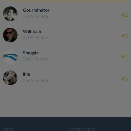
Gourminator
#2
2825 Punkte
Willitsch
#3
2709 Punkte
Shaggie
#4
2600 Punkte
lhia
#5
1565 Punkte
ÜBER
GASTROGUIDE