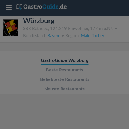
T
Würzburg
o
388 Betriebe, 124.219 Einwohner, 177 m ü.NN •
Bundesland:
Bayern
• Region:
Main-Tauber
g
g
GastroGuide Würzburg
l
Beste Restaurants
Beliebteste Restaurants
e
Neuste Restaurants
n
a