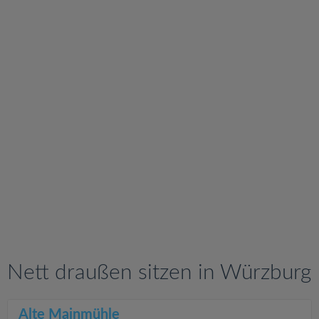
v
i
g
a
t
i
o
n
Nett draußen sitzen in Würzburg
Alte Mainmühle