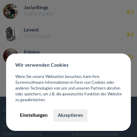
JarJarBings
#3
12455 Punkte
Levent
#4
7757 Punkte
Fränkin
#5
6789 Punkte
Wir verwenden Cookies
Wenn Sie unsere Webseiten besuchen, kann Ihre
Systemsoftware Informationen in Form von Cookies oder
anderen Technologien von uns und unseren Partnern abrufen
oder speichern, um z.B. die gewünschte Funktion der Website
zu gewährleisten.
ÜBER
GASTROGUIDE
Einstellungen
Akzeptieren
Kontaktanfrage
Deutschland
AGB
Datenschutzerklärung
FÜR RESTAURANTS UND