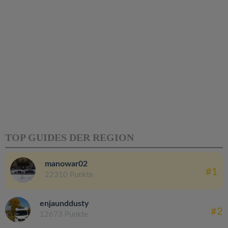
TOP GUIDES DER REGION
manowar02
#1
22310 Punkte
enjaunddusty
#2
12673 Punkte