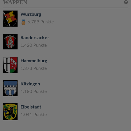
WAPPEN
Würzburg
6.789 Punkte
Randersacker
1.420 Punkte
Hammelburg
1.373 Punkte
Kitzingen
1.180 Punkte
Eibelstadt
1.041 Punkte