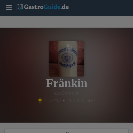
T
o
g
g
l
Fränkin
e
aus Gerbrunn
Platz #92 • 49,426 Punkte
n
a