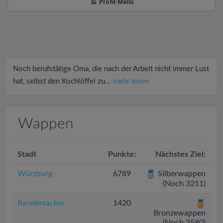
v
Profil-Menü
i
g
Noch berufstätige Oma, die nach der Arbeit nicht immer Lust
a
hat, selbst den Kochlöffel zu...
mehr lesen
t
Wappen
i
Stadt
Punkte:
Nächstes Ziel:
o
Würzburg
6789
Silberwappen
(Noch 3211)
n
Randersacker
1420
Bronzewappen
(Noch 3580)