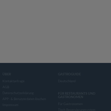
ÜBER
GASTROGUIDE
Kontaktanfrage
Deutschland
AGB
Datenschutzerklärung
FÜR RESTAURANTS UND
GASTRONOMEN
APP- & Benutzerdaten löschen
Für Gastronomen
Impressum
Tisch Reservierungsystem