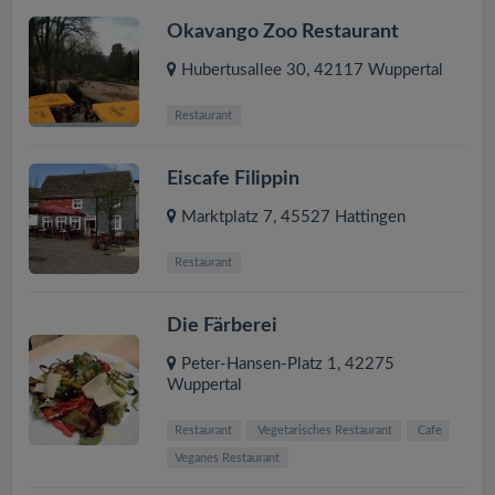
Okavango Zoo Restaurant
Hubertusallee 30
,
42117
Wuppertal
Restaurant
Eiscafe Filippin
Marktplatz 7
,
45527
Hattingen
Restaurant
Die Färberei
Peter-Hansen-Platz 1
,
42275
Wuppertal
Restaurant
Vegetarisches Restaurant
Cafe
Veganes Restaurant