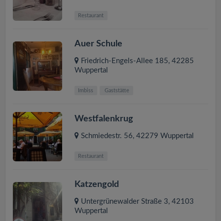
Restaurant
Auer Schule
Friedrich-Engels-Allee 185
,
42285
Wuppertal
Imbiss
Gaststätte
Westfalenkrug
Schmiedestr. 56
,
42279
Wuppertal
Restaurant
Katzengold
Untergrünewalder Straße 3
,
42103
Wuppertal