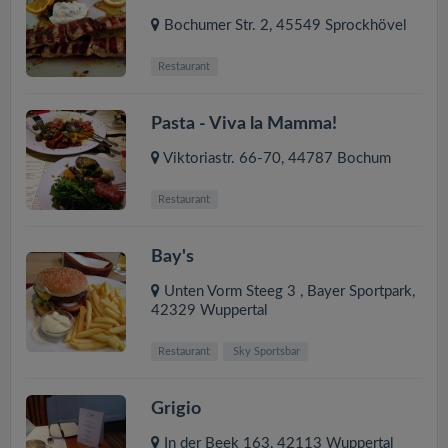
Bochumer Str. 2
,
45549
Sprockhövel
Restaurant
Pasta - Viva la Mamma!
Viktoriastr. 66-70
,
44787
Bochum
Restaurant
Bay's
Unten Vorm Steeg 3 , Bayer Sportpark
,
42329
Wuppertal
Restaurant
Sky Sportsbar
Grigio
In der Beek 163
,
42113
Wuppertal