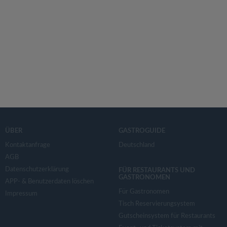
ÜBER
GASTROGUIDE
Kontaktanfrage
Deutschland
AGB
Datenschutzerklärung
FÜR RESTAURANTS UND
GASTRONOMEN
APP- & Benutzerdaten löschen
Für Gastronomen
Impressum
Tisch Reservierungsystem
Gutscheinsystem für Restaurants