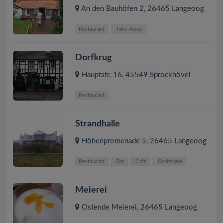
An den Bauhöfen 2
,
26465
Langeoog
Restaurant
Take Away
Dorfkrug
Hauptstr. 16
,
45549
Sprockhövel
Restaurant
Strandhalle
Höhenpromenade 5
,
26465
Langeoog
Restaurant
Bar
Cafe
Gaststätte
Meierei
Ostende Meierei
,
26465
Langeoog