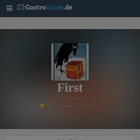
T
o
g
g
l
First
e
aus Wuppertal
Platz #76 • 62,054 Punkte
n
a