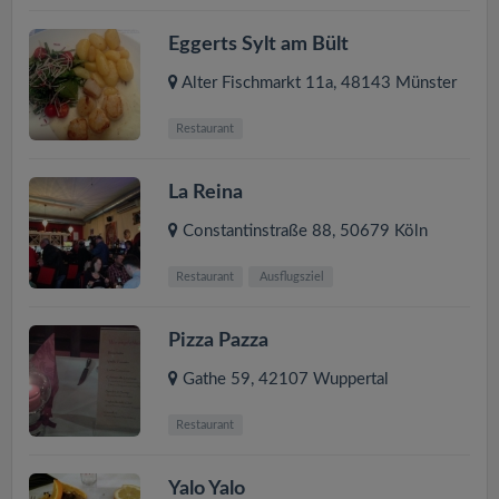
Eggerts Sylt am Bült
Alter Fischmarkt 11a
,
48143
Münster
Restaurant
La Reina
Constantinstraße 88
,
50679
Köln
Restaurant
Ausflugsziel
Pizza Pazza
Gathe 59
,
42107
Wuppertal
Restaurant
Yalo Yalo