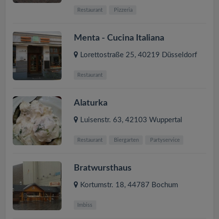
Restaurant
Pizzeria
Menta - Cucina Italiana
Lorettostraße 25
,
40219
Düsseldorf
Restaurant
Alaturka
Luisenstr. 63
,
42103
Wuppertal
Restaurant
Biergarten
Partyservice
Bratwursthaus
Kortumstr. 18
,
44787
Bochum
Imbiss