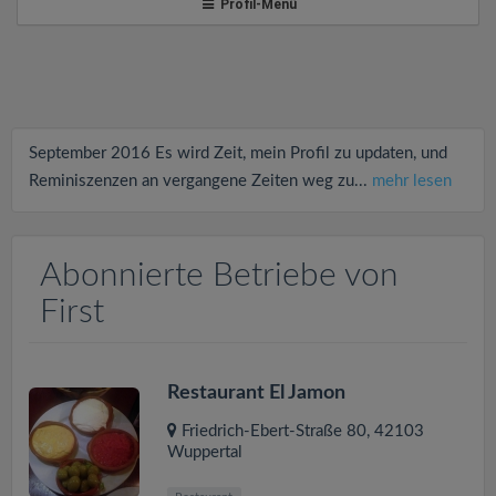
v
Profil-Menü
i
g
September 2016 Es wird Zeit, mein Profil zu updaten, und
a
Reminiszenzen an vergangene Zeiten weg zu...
mehr lesen
t
Abonnierte Betriebe von
i
First
o
Restaurant El Jamon
n
Friedrich-Ebert-Straße 80
,
42103
Wuppertal