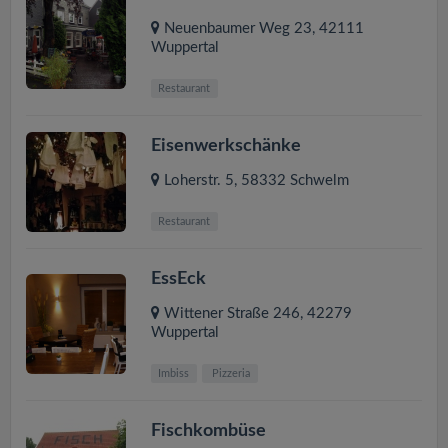
Neuenbaumer Weg 23
,
42111
Wuppertal
Restaurant
Eisenwerkschänke
Loherstr. 5
,
58332
Schwelm
Restaurant
EssEck
Wittener Straße 246
,
42279
Wuppertal
Imbiss
Pizzeria
Fischkombüse