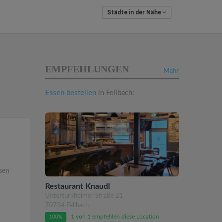
Städte in der Nähe
EMPFEHLUNGEN
Mehr
Essen bestellen
in Fellbach:
n
sen
Restaurant Knaudl
Untertürkheimer Straße 21
70734 Fellbach
1 von 1 empfehlen diese Location
100%