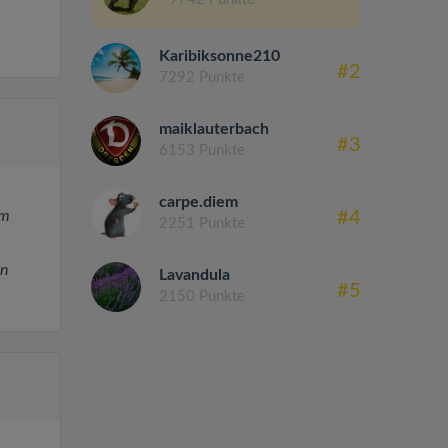
Karibiksonne210
#2
7292 Punkte
maiklauterbach
#3
6153 Punkte
carpe.diem
#4
em
2251 Punkte
en
Lavandula
#5
2150 Punkte