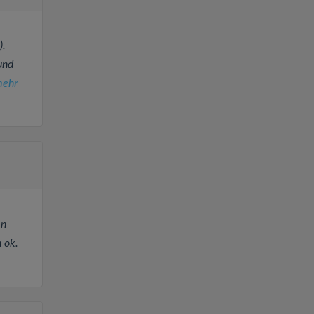
).
und
ehr
en
 ok.