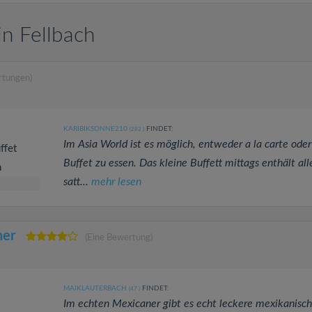
n Fellbach
rtungen)
KARIBIKSONNE210
FINDET:
(282
)
Im Asia World ist es möglich, entweder a la carte ode
ffet
Buffet zu essen. Das kleine Buffett mittags enthält all
n
satt...
mehr lesen
ner
(Eine Bewertung)
MAIKLAUTERBACH
FINDET:
(47
)
Im echten Mexicaner gibt es echt leckere mexikanisc