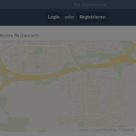
Für Gastronomen
Login
oder
Registrieren
euste Restaurants
Leaflet
| ©
OpenStreetMap
©
CartoDB