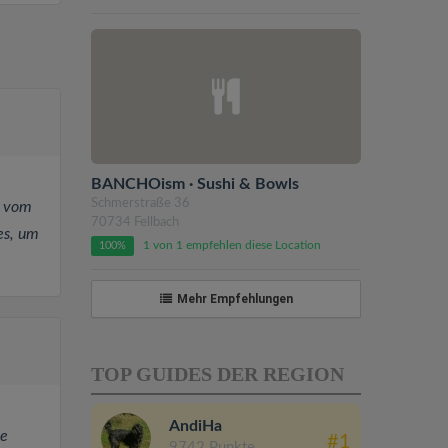
BANCHOism · Sushi & Bowls
Schmerstraße 36
r vom
70734 Fellbach
es, um
1 von 1 empfehlen diese Location
100%
Mehr Empfehlungen
TOP GUIDES DER REGION
AndiHa
he
#1
9742 Punkte