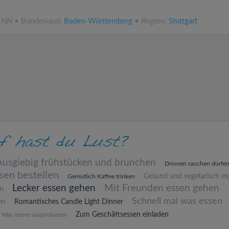
ü.NN • Bundesland:
Baden-Württemberg
• Region:
Stuttgart
Ausgiebig frühstücken und brunchen
Drinnen rauchen dürfe
sen bestellen
Gesund und vegetarisch es
Gemütlich Kaffee trinken
Lecker essen gehen
Mit Freunden essen gehen
en
Schnell mal was essen
en
Romantisches Candle Light Dinner
Zum Geschäftsessen einladen
Was neues ausprobieren