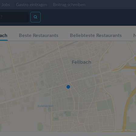
Jobs
Gastro eintragen
Beitrag schreiben
bach
Beste Restaurants
Beliebteste Restaurants
N