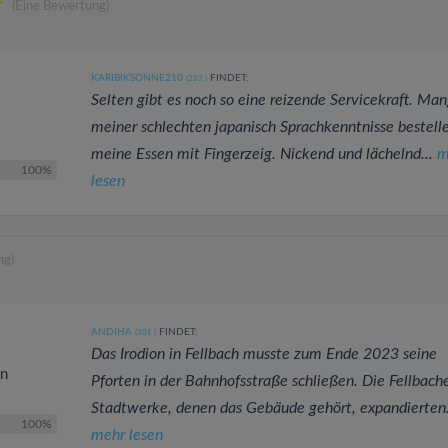
(Eine Bewertung)
KARIBIKSONNE210
FINDET:
(282
)
Selten gibt es noch so eine reizende Servicekraft. Man
meiner schlechten japanisch Sprachkenntnisse bestelle
meine Essen mit Fingerzeig. Nickend und lächelnd...
m
100%
lesen
ng)
ANDIHA
FINDET:
(301
)
Das Irodion in Fellbach musste zum Ende 2023 seine
en
Pforten in der Bahnhofsstraße schließen. Die Fellbach
Stadtwerke, denen das Gebäude gehört, expandierten.
100%
mehr lesen