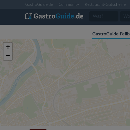
GastroGuide.de
Community
Restaurant-Gutscheine
GastroGuide Fell
+
−