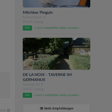
Milchbar Pinguin
Katharinenstr. 4
04109 Leipzig
1 von 2 empfehlen diese Location
50%
DE LA NOIX - TAVERNE IM
GERMANUS
Goslarer Str. 8
04157 Leipzig
1 von 2 empfehlen diese Location
50%
Mehr Empfehlungen
esen