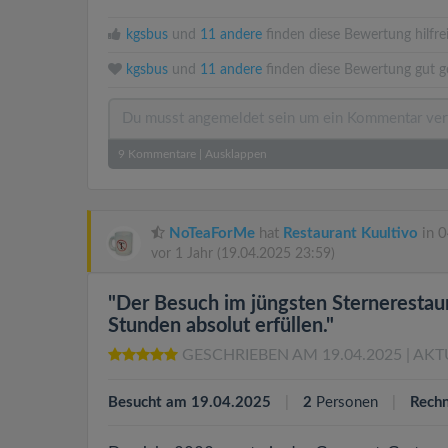
kgsbus
und
11 andere
finden diese Bewertung hilfre
kgsbus
und
11 andere
finden diese Bewertung gut g
9
Kommentare
|
Ausklappen
NoTeaForMe
hat
Restaurant Kuultivo
in 0
vor 1 Jahr
(19.04.2025 23:59)
"Der Besuch im jüngsten Sternerestaur
Stunden absolut erfüllen."
GESCHRIEBEN AM 19.04.2025
| AKT
Besucht am 19.04.2025
2
Personen
Rechn