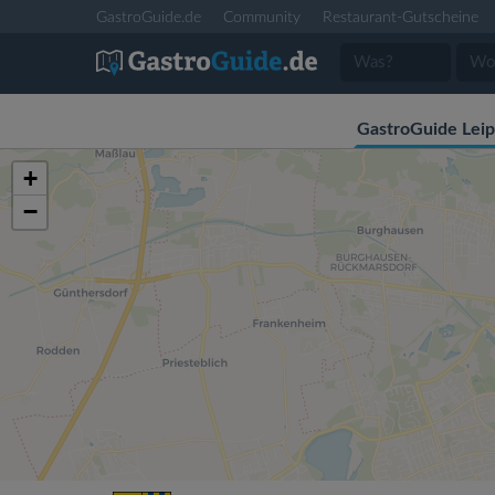
GastroGuide.de
Community
Restaurant-Gutscheine
GastroGuide Leip
+
−