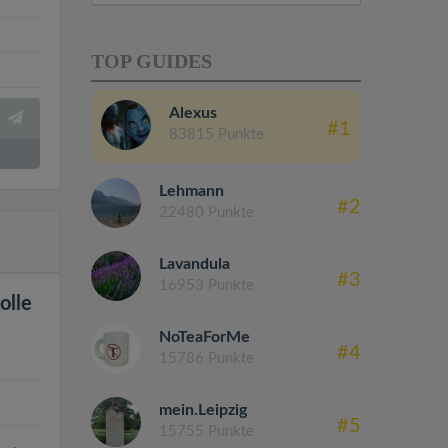
TOP GUIDES
Alexus
#1
83815 Punkte
Lehmann
#2
22480 Punkte
Lavandula
#3
16953 Punkte
olle
NoTeaForMe
#4
15786 Punkte
mein.Leipzig
#5
15755 Punkte