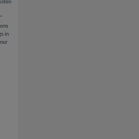
ksten
"
rons
s in
 nur