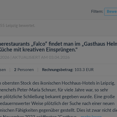
Filtern:
Bewe
55 Leipzig bewertet.
nerestaurants „Falco“ findet man im „Gasthaus Hel
üche mit kreativen Einsprüngen."
.2026
| AKTUALISIERT AM 03.04.2026
sen
2
Personen
Rechnungsbetrag:
103.3 EUR
m obersten Stock des ikonischen Hochhaus-Hotels in Leipzig,
enchefs Peter-Maria Schnurr, für viele Jahre war, so sehr
e plötzliche Schließung bekannt gegeben wurde. Eine große
bedauernswerter Weise plötzlich der Suche nach einer neuen
ischen Fähigkeiten gegenüber gestellt. Dies ist zwar nicht di