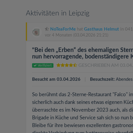
Aktivitäten in Leipzig
NoTeaForMe
hat
Gasthaus Helmut
in 041
vor 4 Monaten
(03.04.2026 21:21)
"Bei den „Erben“ des ehemaligen Ster
nun hervorragende, bodenständigere K
GESCHRIEBEN AM 03.04
Verifiziert
Besucht am 03.04.2026
Besuchszeit:
Abendes
So berühmt das 2-Sterne-Restaurant "Falco" i
sicherlich auch dank seines etwas eigenen Küch
überraschte es im November 2023 auch, als di
Brigade in Küche und Service sah sich so nun 
Bleibe für ihre bewiesen exzellenten gastronom