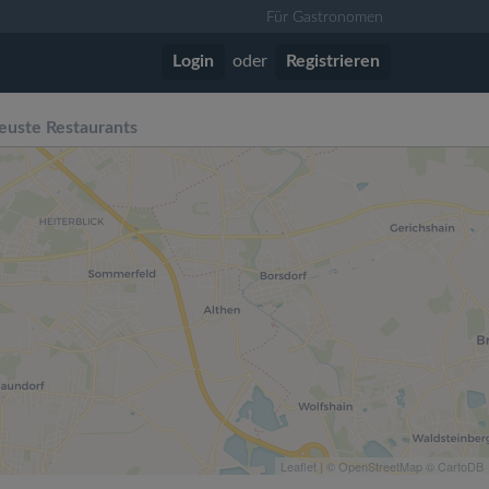
Für Gastronomen
Login
oder
Registrieren
euste Restaurants
Leaflet
| ©
OpenStreetMap
©
CartoDB