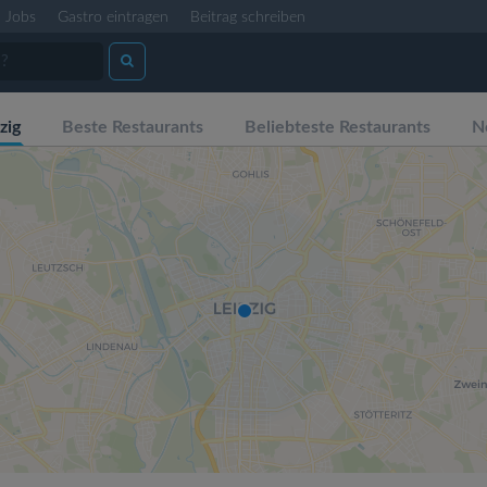
Jobs
Gastro eintragen
Beitrag schreiben
zig
Beste Restaurants
Beliebteste Restaurants
N