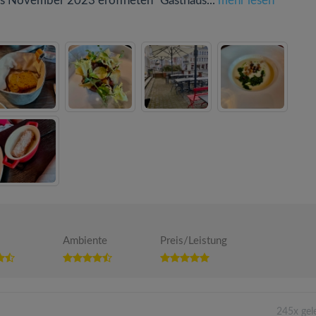
ls November 2023 eröffneten "Gasthaus...
mehr lesen
Ambiente
Preis/Leistung
245x gel