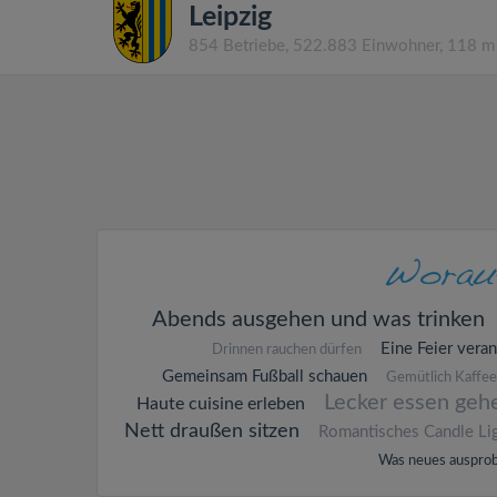
Leipzig
854 Betriebe, 522.883 Einwohner, 118 m
Abends ausgehen und was trinken
Eine Feier veran
Drinnen rauchen dürfen
Gemeinsam Fußball schauen
Gemütlich Kaffee
Lecker essen geh
Haute cuisine erleben
Nett draußen sitzen
Romantisches Candle Li
Was neues ausprob