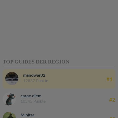
TOP GUIDES DER REGION
manowar02
#1
12837 Punkte
carpe.diem
#2
10545 Punkte
Minitar