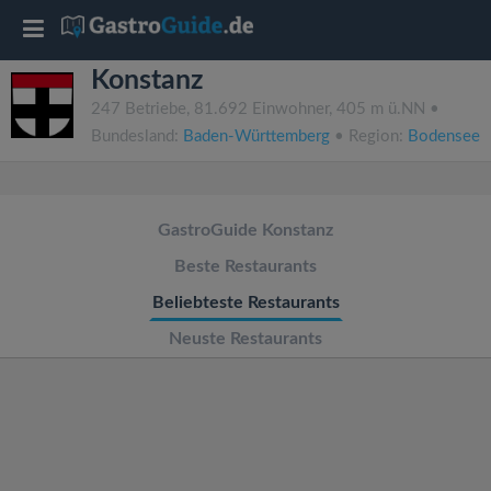
T
Konstanz
o
247 Betriebe, 81.692 Einwohner, 405 m ü.NN •
Bundesland:
Baden-Württemberg
• Region:
Bodensee
g
g
GastroGuide Konstanz
l
Beste Restaurants
Beliebteste Restaurants
e
Neuste Restaurants
n
a