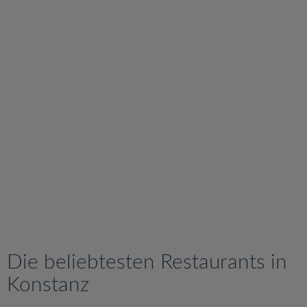
v
i
g
a
t
i
o
n
Die beliebtesten Restaurants in
Konstanz