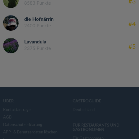
#3
8583 Punkte
die Hofnärrin
#4
2400 Punkte
Lavandula
#5
2375 Punkte
ÜBER
GASTROGUIDE
Kontaktanfrage
Deutschland
AGB
Datenschutzerklärung
FÜR RESTAURANTS UND
GASTRONOMEN
APP- & Benutzerdaten löschen
Für Gastronomen