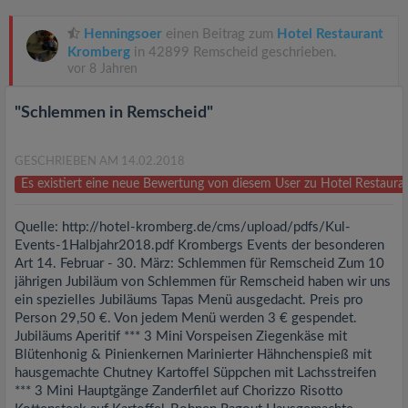
Henningsoer
einen Beitrag zum
Hotel Restaurant
Kromberg
in 42899 Remscheid geschrieben.
vor 8 Jahren
"Schlemmen in Remscheid"
GESCHRIEBEN AM 14.02.2018
Es existiert eine neue Bewertung von diesem User zu Hotel Restaur
Quelle: http://hotel-kromberg.de/cms/upload/pdfs/Kul-
Events-1Halbjahr2018.pdf Krombergs Events der besonderen
Art 14. Februar - 30. März: Schlemmen für Remscheid Zum 10
jährigen Jubiläum von Schlemmen für Remscheid haben wir uns
ein spezielles Jubiläums Tapas Menü ausgedacht. Preis pro
Person 29,50 €. Von jedem Menü werden 3 € gespendet.
Jubiläums Aperitif *** 3 Mini Vorspeisen Ziegenkäse mit
Blütenhonig & Pinienkernen Marinierter Hähnchenspieß mit
hausgemachte Chutney Kartoffel Süppchen mit Lachsstreifen
*** 3 Mini Hauptgänge Zanderfilet auf Chorizzo Risotto