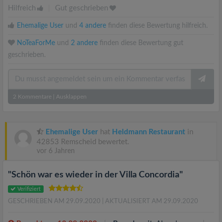
Hilfreich
|
Gut geschrieben
Ehemalige User
und
4 andere
finden diese Bewertung hilfreich.
NoTeaForMe
und
2 andere
finden diese Bewertung gut
geschrieben.
2
Kommentare
|
Ausklappen
Ehemalige User
hat
Heldmann Restaurant
in
42853 Remscheid bewertet.
vor 6 Jahren
"Schön war es wieder in der Villa Concordia"
Verifiziert
GESCHRIEBEN AM 29.09.2020
| AKTUALISIERT AM 29.09.2020