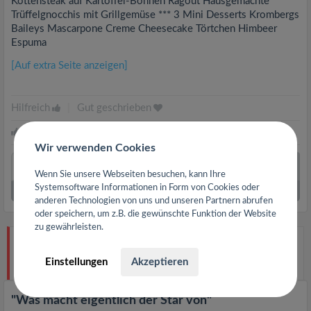
Kottensteak auf Kartoffel-Bohnen Ragout Hausgemachte
Trüffelgnocchis mit Grillgemüse *** 3 Mini Desserts Krombergs
Baileys Mascarpone Creme Cheesecake Törtchen Himbeer
Espuma
[Auf extra Seite anzeigen]
Hilfreich
|
Gut geschrieben
Siebecko
und
eine andere Person
finden diesen Beitrag hilfreich.
Wir verwenden Cookies
Wenn Sie unsere Webseiten besuchen, kann Ihre
Systemsoftware Informationen in Form von Cookies oder
1
Kommentare
|
Ausklappen
anderen Technologien von uns und unseren Partnern abrufen
oder speichern, um z.B. die gewünschte Funktion der Website
zu gewährleisten.
Henningsoer
einen Beitrag zum
Bremers No 1 im
Hölterfelder Hof
in 42857 Remscheid geschrieben.
Einstellungen
Akzeptieren
vor 8 Jahren
"Was macht eigentlich der Star von"