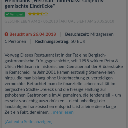
Heldmanns „Herzhaft“ hinterlässt subjektiv
gemischte Eindrücke"
Verifiziert
GESCHRIEBEN AM 27.05.2018
| AKTUALISIERT AM 28.05.2018
Besucht am 26.04.2018
Besuchszeit:
Mittagessen
1
Personen
Rechnungsbetrag:
50 EUR
Vorweg Dieses Restaurant ist in der Tat eine Bergisch-
gastronomische Erfolgsgeschichte, seit 1995 wirken Petra &
Ulrich Heldmann in historischem Gemäuer auf der Brüderstraße
in Remscheid, im Jahr 2001 kamen erstmalig Sterneweihen
hinzu, die man bislang ohne Unterbrechung zu verteidigen
vermochte. Betrachtet man die finanzielle Lebensrealität im
bergischen Städte-Dreieck und die hiesige Haltung zur
gehobenen Gastronomie im Allgemeinen, die tendenziell – um
es sehr vorsichtig auszudrücken – nicht unbedingt der
landläufigen französischen entspricht, ist alleine diese lange
Zeit ein Fakt, der einem...
mehr lesen
[Auf extra Seite anzeigen]