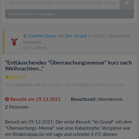
1
Kommentare
|
Ausklappen
Gentle Claire
hat
Der Grund
in 42855 Remscheid
bewertet.
vor 5 Jahren
"Enttäuschendes "Überraschungsmenue" kurz nach
Weihnachten..."
GESCHRIEBEN AM 31.12.2021
| AKTUALISIERT AM 31.12.2021
Besucht am 29.12.2021
Besuchszeit:
Abendessen
2
Personen
Besuch am 29.12.2021: Der erste Besuch "Im Grund" mit dem
"Überraschungs-Menue" war eine Katastrophe: Vorspeise war
ein Rindercarpaccio mit sage und schreibe 4 (!!!) dünnen