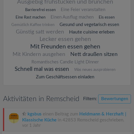
Ausgiebig frühstücken und brunchen
Eine Feier veranstalten
Barrierefrei essen
Einen Ausflug machen
Eine Rast machen
Eis essen
Gesund und vegetarisch essen
Gemütlich Kaffee trinken
Günstig satt werden
Haute cuisine erleben
Lecker essen gehen
Mit Freunden essen gehen
Mit Kindern ausgehen
Nett draußen sitzen
Romantisches Candle Light Dinner
Schnell mal was essen
Was neues ausprobieren
Zum Geschäftsessen einladen
Aktivitäten in Remscheid
Filtern:
Bewertungen
kgsbus
einen Beitrag zum
Heldmann & Herzhaft |
Klassische Küche
in 42853 Remscheid geschrieben.
vor 1 Jahr