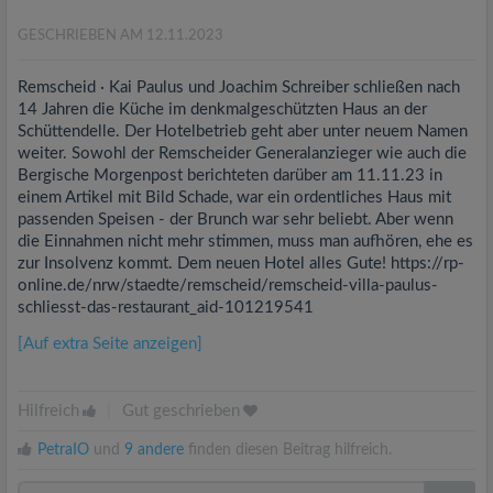
GESCHRIEBEN AM 12.11.2023
Remscheid · Kai Paulus und Joachim Schreiber schließen nach
14 Jahren die Küche im denkmalgeschützten Haus an der
Schüttendelle. Der Hotelbetrieb geht aber unter neuem Namen
weiter. Sowohl der Remscheider Generalanzieger wie auch die
Bergische Morgenpost berichteten darüber am 11.11.23 in
einem Artikel mit Bild Schade, war ein ordentliches Haus mit
passenden Speisen - der Brunch war sehr beliebt. Aber wenn
die Einnahmen nicht mehr stimmen, muss man aufhören, ehe es
zur Insolvenz kommt. Dem neuen Hotel alles Gute! https://rp-
online.de/nrw/staedte/remscheid/remscheid-villa-paulus-
schliesst-das-restaurant_aid-101219541
[Auf extra Seite anzeigen]
Hilfreich
|
Gut geschrieben
PetraIO
und
9 andere
finden diesen Beitrag hilfreich.