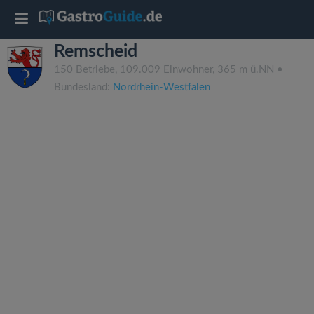
T
Remscheid
o
150 Betriebe, 109.009 Einwohner, 365 m ü.NN •
Bundesland:
Nordrhein-Westfalen
g
g
l
e
n
a