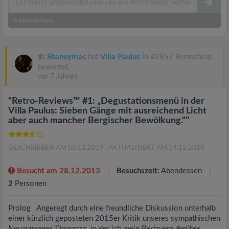
0
Kommentare
Shaneymac
hat
Villa Paulus
in 42857 Remscheid
bewertet.
vor 7 Jahren
"Retro-Reviews™ #1: „Degustationsmenü in der
Villa Paulus: Sieben Gänge mit ausreichend Licht
aber auch mancher Bergischer Bewölkung.“"
GESCHRIEBEN AM 08.12.2019
| AKTUALISIERT AM 14.12.2019
Besucht am 28.12.2013
Besuchszeit:
Abendessen
2
Personen
Prolog Angeregt durch eine freundliche Diskussion unterhalb
einer kürzlich geposteten 2015er Kritik unseres sympathischen
Neuzuganges Oparazzo, in der ich mein Bedauern darüber