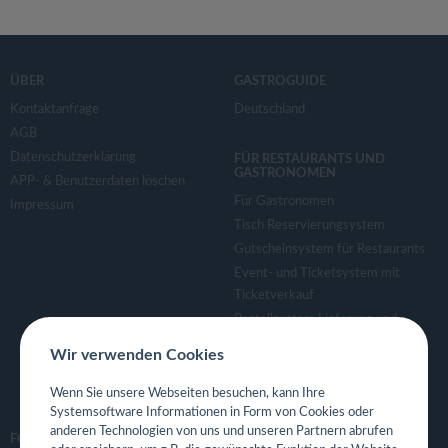
ÜBER
GASTROGUIDE
Kontaktanfrage
Deutschland
AGB
Datenschutzerklärung
FÜR RESTAURANTS UND
GASTRONOMEN
APP- & Benutzerdaten löschen
Für Gastronomen
Impressum
Tisch Reservierungsystem
Gutscheinsystem für Restaurants
Event- und Ticketsystem mit
Ticketverkauf
Bestellsystem Lieferung und
TakeAway
Wir verwenden Cookies
Webseiten für Restaurant
Eigene App für Restaurant
Wenn Sie unsere Webseiten besuchen, kann Ihre
Systemsoftware Informationen in Form von Cookies oder
anderen Technologien von uns und unseren Partnern abrufen
FOLGE UNS