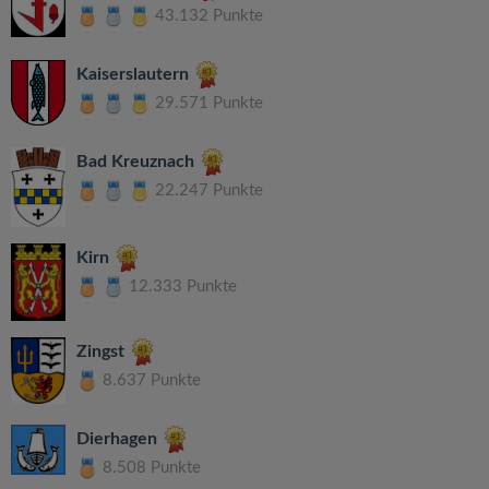
43.132 Punkte
Kaiserslautern
29.571 Punkte
Bad Kreuznach
22.247 Punkte
Kirn
12.333 Punkte
Zingst
8.637 Punkte
Dierhagen
8.508 Punkte