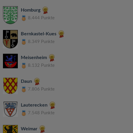
Homburg
8.444 Punkte
Bernkastel-Kues
8.349 Punkte
Meisenheim
8.132 Punkte
Daun
7.806 Punkte
Lauterecken
7.548 Punkte
Weimar