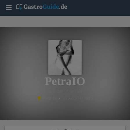
T
o
g
g
l
PetraIO
e
aus Idar-Oberstein
Platz #6 • 839,690 Punkte
n
a