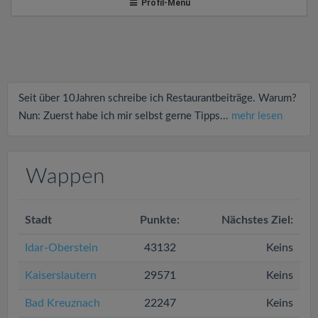
v
Profil-Menü
i
g
Seit über 10Jahren schreibe ich Restaurantbeiträge. Warum?
a
Nun: Zuerst habe ich mir selbst gerne Tipps...
mehr lesen
t
Wappen
i
Stadt
Punkte:
Nächstes Ziel:
o
Idar-Oberstein
43132
Keins
n
Kaiserslautern
29571
Keins
Bad Kreuznach
22247
Keins