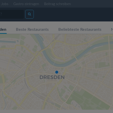
Jobs
Gastro eintragen
Beitrag schreiben
den
Beste Restaurants
Beliebteste Restaurants
N