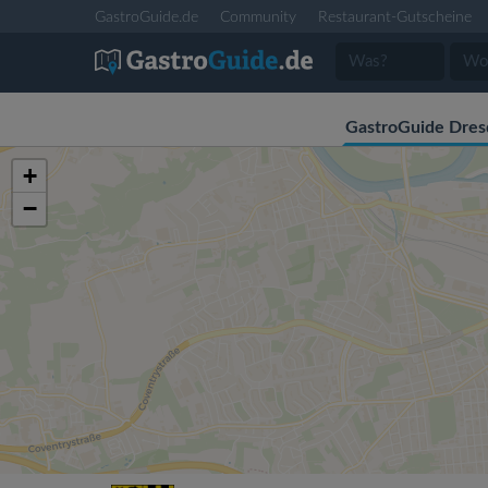
GastroGuide.de
Community
Restaurant-Gutscheine
GastroGuide Dres
+
−