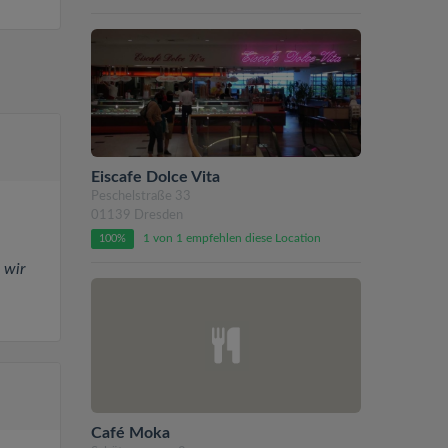
Eiscafe Dolce Vita
Peschelstraße 33
01139 Dresden
1 von 1 empfehlen diese Location
100%
 wir
Café Moka