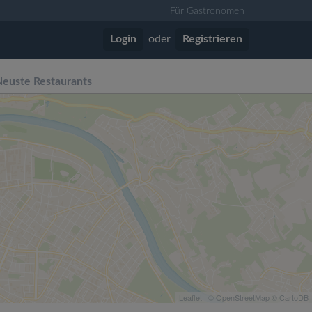
Für Gastronomen
Login
oder
Registrieren
euste Restaurants
Leaflet
| ©
OpenStreetMap
©
CartoDB