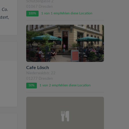
Schützengasse 2
01067 Dresden
& Co.
1 von 1 empfehlen diese Location
100%
tert,
Cafe Lösch
Niederwaldstr. 22
01277 Dresden
1 von 2 empfehlen diese Location
50%