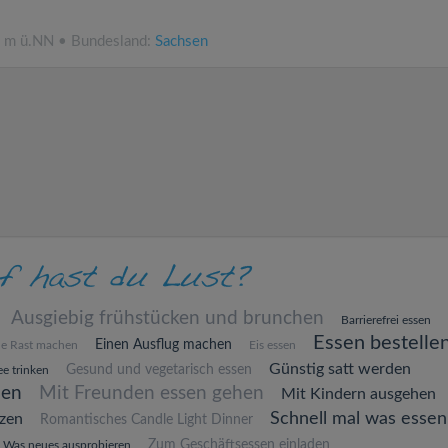
3 m ü.NN • Bundesland:
Sachsen
Ausgiebig frühstücken und brunchen
Barrierefrei essen
Essen bestelle
Einen Ausflug machen
ne Rast machen
Eis essen
Günstig satt werden
Gesund und vegetarisch essen
e trinken
hen
Mit Freunden essen gehen
Mit Kindern ausgehen
Schnell mal was essen
zen
Romantisches Candle Light Dinner
Zum Geschäftsessen einladen
Was neues ausprobieren