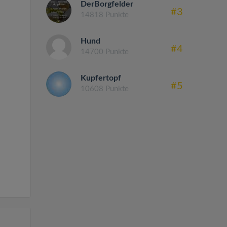
DerBorgfelder
#3
14818 Punkte
Hund
#4
14700 Punkte
Kupfertopf
#5
10608 Punkte