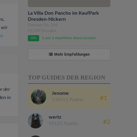
La Villa Don Pancho im KaufPark
Dresden-Nickern
ns,
Dohnaer Str. 246
 wir
01239 Dresden
en
1 von 2 empfehlen diese Location
50%
Mehr Empfehlungen
TOP GUIDES DER REGION
r der
Jenome
#1
en in
130015 Punkte
wertz
#2
90125 Punkte