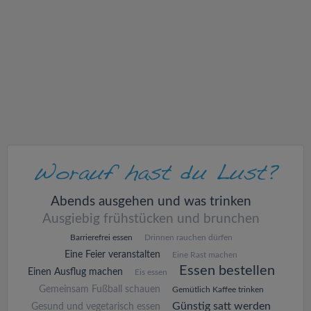
v
i
g
a
t
i
Abends ausgehen und was trinken
Ausgiebig frühstücken und brunchen
o
Barrierefrei essen
Drinnen rauchen dürfen
Eine Feier veranstalten
Eine Rast machen
n
Essen bestellen
Einen Ausflug machen
Eis essen
Gemeinsam Fußball schauen
Gemütlich Kaffee trinken
Günstig satt werden
Gesund und vegetarisch essen