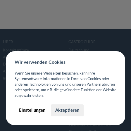
ÜBER
GASTROGUIDE
Kontaktanfrage
Deutschland
AGB
Wir verwenden Cookies
Datenschutzerklärung
FÜR RESTAURANTS UND
GASTRONOMEN
APP- & Benutzerdaten löschen
Wenn Sie unsere Webseiten besuchen, kann Ihre
Für Gastronomen
Impressum
Systemsoftware Informationen in Form von Cookies oder
Tisch Reservierungsystem
anderen Technologien von uns und unseren Partnern abrufen
oder speichern, um z.B. die gewünschte Funktion der Website
Gutscheinsystem für Restaurants
zu gewährleisten.
Event- und Ticketsystem mit
Ticketverkauf
Einstellungen
Akzeptieren
Bestellsystem Lieferung und
TakeAway
Webseiten für Restaurant