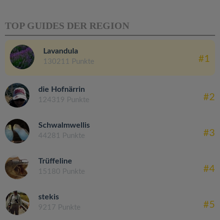
TOP GUIDES DER REGION
Lavandula
#1
130211 Punkte
die Hofnärrin
#2
124319 Punkte
Schwalmwellis
#3
44281 Punkte
Trüffeline
#4
15180 Punkte
stekis
#5
9217 Punkte