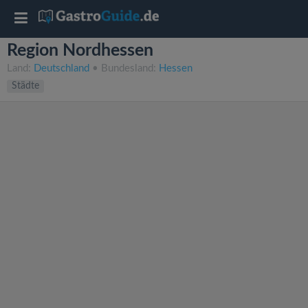
T
Region Nordhessen
o
Land:
Deutschland
• Bundesland:
Hessen
Städte
g
g
l
e
n
a