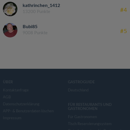
kathrinchen_1412
#4
13200 Punkte
Bubi85
#5
9008 Punkte
ÜBER
GASTROGUIDE
Kontaktanfrage
Deutschland
AGB
Datenschutzerklärung
FÜR RESTAURANTS UND
GASTRONOMEN
APP- & Benutzerdaten löschen
Für Gastronomen
Impressum
Tisch Reservierungsystem