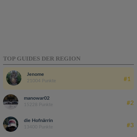
TOP GUIDES DER REGION
Jenome
#1
21004 Punkte
manowar02
#2
15228 Punkte
die Hofnärrin
#3
13400 Punkte