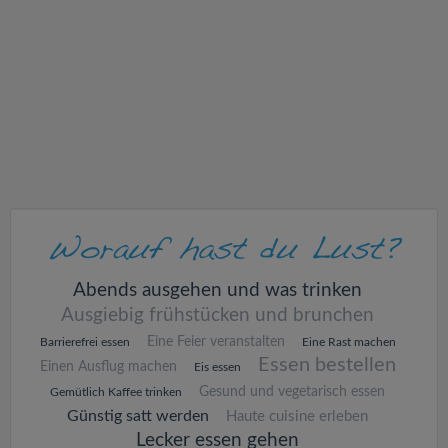
v
i
g
a
t
i
Abends ausgehen und was trinken
Ausgiebig frühstücken und brunchen
o
Eine Feier veranstalten
Barrierefrei essen
Eine Rast machen
Essen bestellen
Einen Ausflug machen
Eis essen
n
Gesund und vegetarisch essen
Gemütlich Kaffee trinken
Günstig satt werden
Haute cuisine erleben
Lecker essen gehen