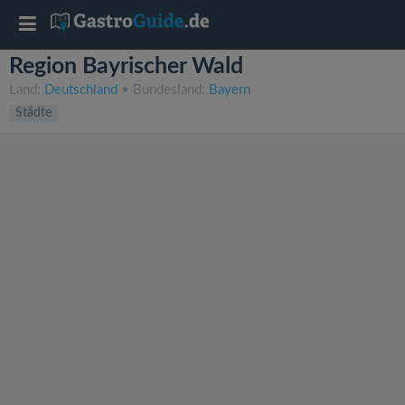
T
Region Bayrischer Wald
o
Land:
Deutschland
• Bundesland:
Bayern
Städte
g
g
l
e
n
a