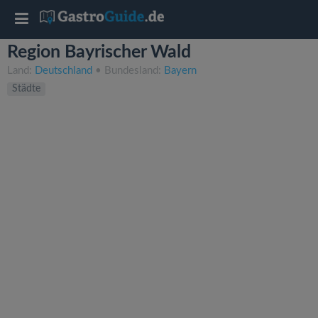
T
Region Bayrischer Wald
o
Land:
Deutschland
• Bundesland:
Bayern
Städte
g
g
l
e
n
a