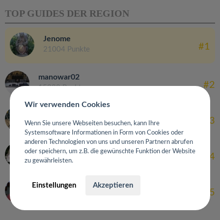
TOP GUIDES DER REGION
Jenome
#1
21004 Punkte
manowar02
#2
15228 Punkte
Wir verwenden Cookies
die Hofnärrin
#3
13400 Punkte
Wenn Sie unsere Webseiten besuchen, kann Ihre
Systemsoftware Informationen in Form von Cookies oder
anderen Technologien von uns und unseren Partnern abrufen
kathrinchen_1412
oder speichern, um z.B. die gewünschte Funktion der Website
#4
13200 Punkte
zu gewährleisten.
Bubi85
Einstellungen
Akzeptieren
#5
9008 Punkte