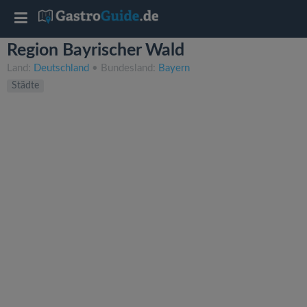
T
Region Bayrischer Wald
o
Land:
Deutschland
• Bundesland:
Bayern
Städte
g
g
l
e
n
a