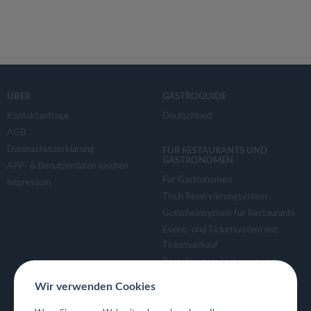
ÜBER
GASTROGUIDE
Kontaktanfrage
Deutschland
AGB
Datenschutzerklärung
FÜR RESTAURANTS UND
GASTRONOMEN
APP- & Benutzerdaten löschen
Für Gastronomen
Impressum
Tisch Reservierungsystem
Gutscheinsystem für Restaurants
Event- und Ticketsystem mit
Ticketverkauf
Bestellsystem Lieferung und
TakeAway
Wir verwenden Cookies
Webseiten für Restaurant
Eigene App für Restaurant