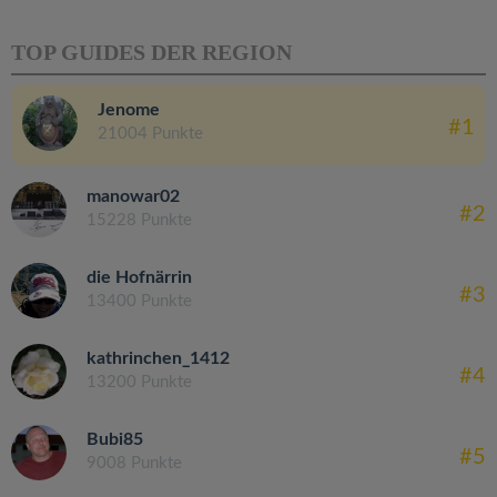
TOP GUIDES DER REGION
Jenome
#1
21004 Punkte
manowar02
#2
15228 Punkte
die Hofnärrin
#3
13400 Punkte
kathrinchen_1412
#4
13200 Punkte
Bubi85
#5
9008 Punkte