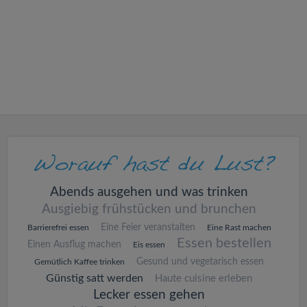
v
i
g
a
t
i
Abends ausgehen und was trinken
Ausgiebig frühstücken und brunchen
o
Eine Feier veranstalten
Barrierefrei essen
Eine Rast machen
Essen bestellen
Einen Ausflug machen
Eis essen
n
Gesund und vegetarisch essen
Gemütlich Kaffee trinken
Günstig satt werden
Haute cuisine erleben
Lecker essen gehen