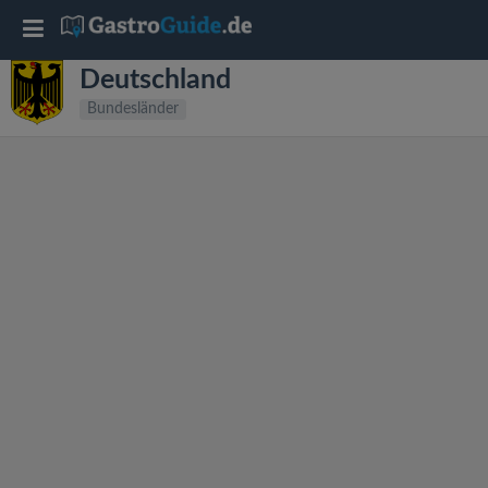
T
Deutschland
o
Bundesländer
g
g
l
e
n
a