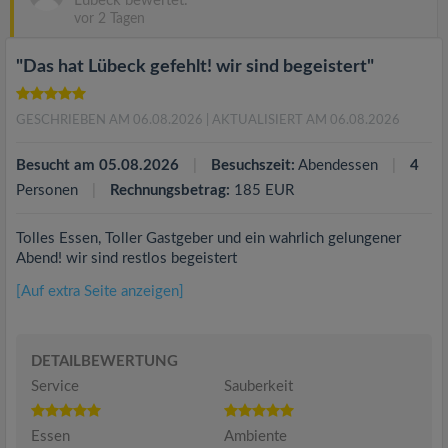
Lübeck bewertet.
vor 2 Tagen
"Das hat Lübeck gefehlt! wir sind begeistert"
GESCHRIEBEN AM 06.08.2026
| AKTUALISIERT AM 06.08.2026
Besucht am 05.08.2026
Besuchszeit:
Abendessen
4
Personen
Rechnungsbetrag:
185 EUR
Tolles Essen, Toller Gastgeber und ein wahrlich gelungener
Abend! wir sind restlos begeistert
[Auf extra Seite anzeigen]
DETAILBEWERTUNG
Service
Sauberkeit
Essen
Ambiente