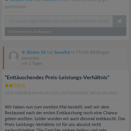
simba47533
und
4 andere
finden diese Bewertung gut
geschrieben.
1
Kommentare
|
Ausklappen
Blume 36
hat
Seoulful
in 71034 Böblingen
bewertet.
vor 2 Tagen
"Enttäuschendes Preis-Leistungs-Verhältnis"
GESCHRIEBEN AM 06.08.2026
| AKTUALISIERT AM 06.08.2026
Wir haben nun zum zweiten Mal bestellt, weil wir dem
Restaurant nach der ersten Enttäuschung noch eine Chance
geben wollten. Leider wurden wir auch diesmal enttäuscht. Das
Preis-Leistungs-Verhältnis ist für uns absolut nicht
nachvollziehbar. Die Gerichte wirken lieblos und sehr