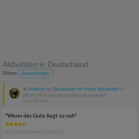
v
i
g
a
Aktivitäten in Deutschland
t
Filtern:
Bewertungen
i
AndiHa
hat
Restaurant im Hotel Walserhof
in
88142 Wasserburg (Bodensee) bewertet.
o
vor 1 Stunde
n
"Wenn das Gute liegt so nah"
GESCHRIEBEN AM 08.08.2026