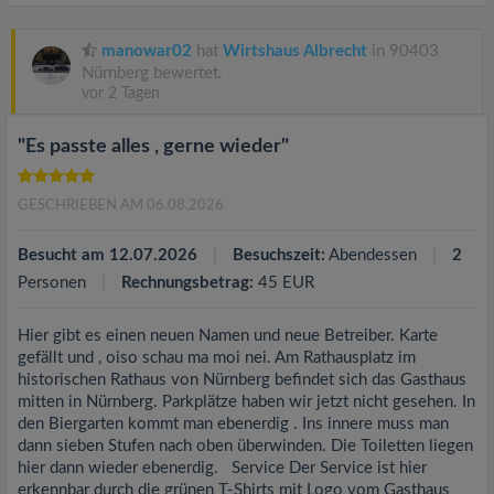
manowar02
hat
Wirtshaus Albrecht
in 90403
Nürnberg bewertet.
vor 2 Tagen
"Es passte alles , gerne wieder"
GESCHRIEBEN AM 06.08.2026
Besucht am 12.07.2026
Besuchszeit:
Abendessen
2
Personen
Rechnungsbetrag:
45 EUR
Hier gibt es einen neuen Namen und neue Betreiber. Karte
gefällt und , oiso schau ma moi nei. Am Rathausplatz im
historischen Rathaus von Nürnberg befindet sich das Gasthaus
mitten in Nürnberg. Parkplätze haben wir jetzt nicht gesehen. In
den Biergarten kommt man ebenerdig . Ins innere muss man
dann sieben Stufen nach oben überwinden. Die Toiletten liegen
hier dann wieder ebenerdig. Service Der Service ist hier
erkennbar durch die grünen T-Shirts mit Logo vom Gasthaus