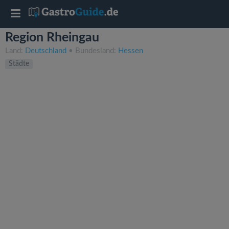
T
Region Rheingau
o
Land:
Deutschland
• Bundesland:
Hessen
Städte
g
g
l
e
n
a