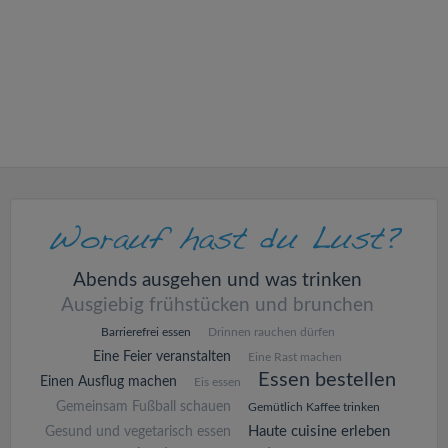
v
i
g
a
t
i
Abends ausgehen und was trinken
Ausgiebig frühstücken und brunchen
o
Barrierefrei essen
Drinnen rauchen dürfen
Eine Feier veranstalten
Eine Rast machen
n
Essen bestellen
Einen Ausflug machen
Eis essen
Gemeinsam Fußball schauen
Gemütlich Kaffee trinken
Haute cuisine erleben
Gesund und vegetarisch essen