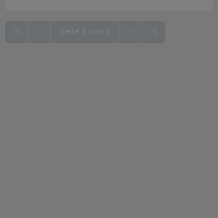
|«
«
Seite 1 von 2
»
»|