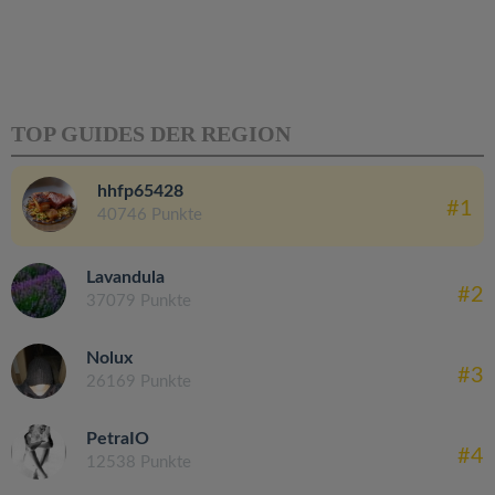
TOP GUIDES DER REGION
hhfp65428
#1
40746 Punkte
Lavandula
#2
37079 Punkte
Nolux
#3
26169 Punkte
PetraIO
#4
12538 Punkte