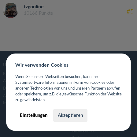
tzgonline
#5
10166 Punkte
Wir verwenden Cookies
ÜBER
GASTROGUIDE
Kontaktanfrage
Deutschland
Wenn Sie unsere Webseiten besuchen, kann Ihre
AGB
Systemsoftware Informationen in Form von Cookies oder
Datenschutzerklärung
anderen Technologien von uns und unseren Partnern abrufen
FÜR RESTAURANTS UND
GASTRONOMEN
oder speichern, um z.B. die gewünschte Funktion der Website
APP- & Benutzerdaten löschen
zu gewährleisten.
Für Gastronomen
Impressum
Tisch Reservierungsystem
Einstellungen
Akzeptieren
Gutscheinsystem für Restaurants
Event- und Ticketsystem mit
Ticketverkauf